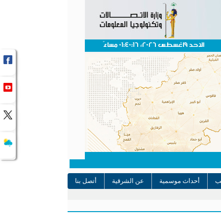
الاحد 9اغسطس 2026، 01:40:16 مساءً
يب
أحداث موسمية
عن الشرقية
أتصل بنا