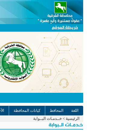
خريطة الموقع
اللغة
المحافظ
كيانات المحافظة
الأ
الرئيسية
>
خــدمـات البــوابة
خـدمــات الــبوابة