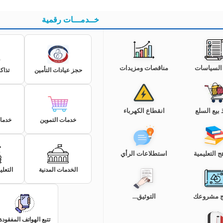
خــدمـــات رقمية
 السياسات
مناقصات ومزيدات
حجز عيادات التأمين
تذاك
 بيع السلع
انقطاع الكهرباء
خدمات التموين
خدما
ج التعليمية
استطلاعات الرأي
الخدمات المدنية
التعل
ج مشروعك
التوثيق...
تتبع الهواتف المفقودة