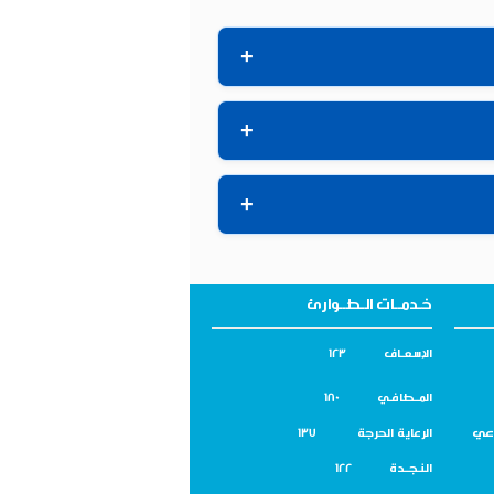
+
+
+
خـدمــات الـطــوارئ
الإسـعــاف 123
المــطافـي 180
اعي
الرعاية الحرجة 137
النـجــدة 122