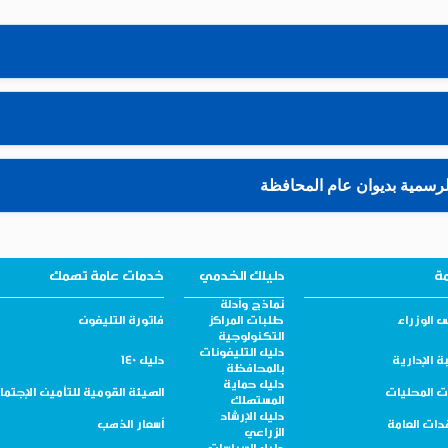
رسمية بديوان عام المحافظة
مة
دليلك الخدمي
خدمات عامة تهمك
نماذج وأدلة
 الوزراء
طلبات المراكز
فاتورة التليفون
التكنولوجية
دليل التليفونات
ة الإدارية
دليل 140
بالمحافظة
دليل حماية
ت المحليات
الهيئة القومية للتأمين الإجتم
المستهلك
دليل الإرشاد
قدات العامة
أسعار الذهب
الزراعي