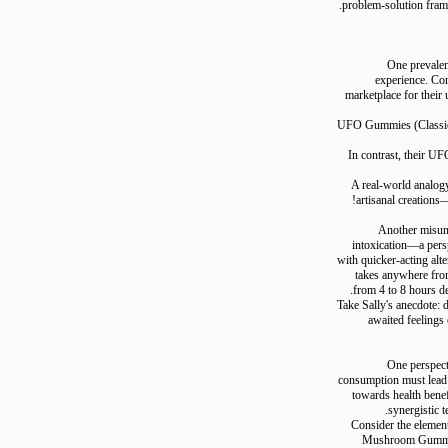
problem-solution f
One prev
experience.
marketplace for t
UFO Gummies (Clas
In contrast, th
A real-world an
artisanal creat
Another mi
intoxication—a 
with quicker-acting
takes anywhere 
from 4 to 8 hou
Take Sally's anecd
awaited feel
One pers
consumption must l
towards health
synergis
Consider the el
Mushroom Gumm