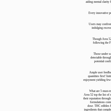
aiding mental clar
Every innovati
Users may conf
indulging e
Though Are
following 
Those unde
detectable th
potential
Ample user fe
quantities first
enjoyment yielding 
What are 5 mu
Area 52 top the li
their reputation thr
formulations 
dose. THC edible
ingredients that c