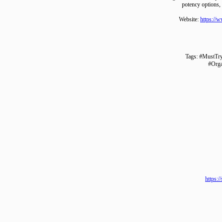
potency optio
Website:
http
Tags: #Mu
#
ht