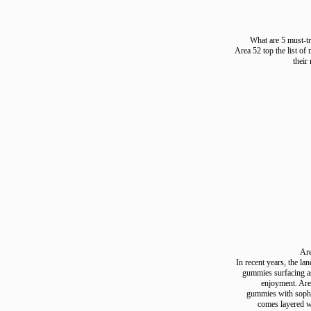
What are 5 mu
Area 52 top the li
t
In recent years, t
gummies surfacin
enjoyment.
gummies with s
comes layer