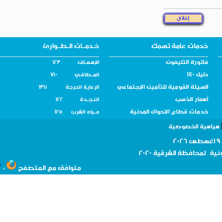
خدمات عامة تهمك
خـدمــات الـطــوارئ
فاتورة التليفون
الإسـعــاف 123
دليل 140
المــطافـي 180
الهيئة القومية للتأمين الإجتماعي
الرعاية الحرجة 137
أسعار الذهب
النـجــدة 122
خدمات قطاع الأحوال المدنية
مــياه الشرب 125
سية الخصوصية
نية لمحافظة
الشرقية 2020
،
متوافق مع المتصفح