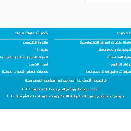
الخدمي
خدمات عامة تهمك
أدلة طلبات المراكز التكنولوجية
فاتورة التليفون
تليفونات بالمحافظة
دليل 140
ماية المستهلك
الهيئة القومية للتأمين الإجتم
إرشاد الزراعي
أسعار الذهب
سياسات والإجراءات
خدمات قطاع الأحوال المدنية
بالمحافظة
|
|
|
الرئيسية
أتصل بنا
عن الموقع
سياسية الخصوصية
أ
خر تحديث للموقع
الخميس 6 اغسطس 2026
جميع الحقوق
محفوظة
للبوابة الإلكترونية لمحافظة
الشرقية 2020