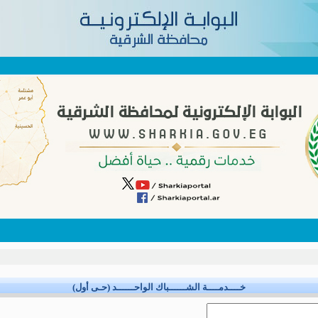
خــــدمــــة الشــــــباك الواحــــــد (حـى أول)