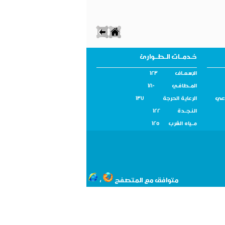
خـدمــات الـطــوارئ
الإسـعــاف 123
المــطافـي 180
اعي
الرعاية الحرجة 137
النـجــدة 122
مــياه الشرب 125
متوافق مع المتصفح
،