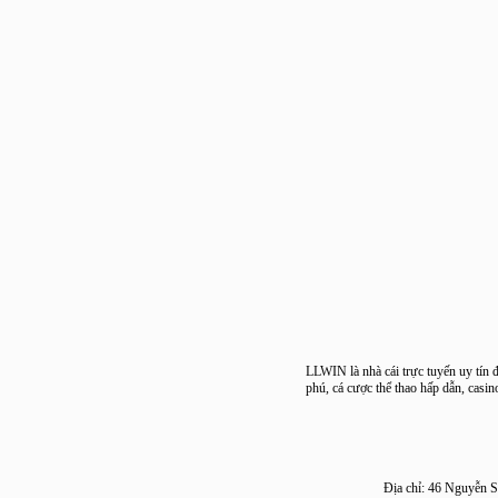
LLWIN là nhà cái trực tuyến uy 
phú, cá cược thể thao hấp dẫn, 
Địa chỉ: 46 Ngu