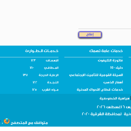
خدمات عامة تهمك
خـدمــات الـطــوارئ
فاتورة التليفون
الإسـعــاف 123
دليل 140
المــطافـي 180
الهيئة القومية للتأمين الإجتماعي
الرعاية الحرجة 137
أسعار الذهب
النـجــدة 122
خدمات قطاع الأحوال المدنية
مــياه الشرب 125
سية الخصوصية
نية لمحافظة
الشرقية 2020
،
متوافق مع المتصفح