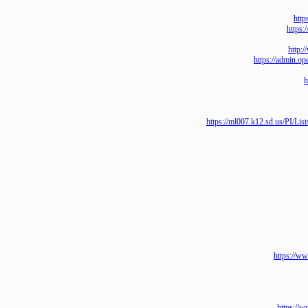
ht
h
https://adm
https://ml007.k12.sd.us
https
https