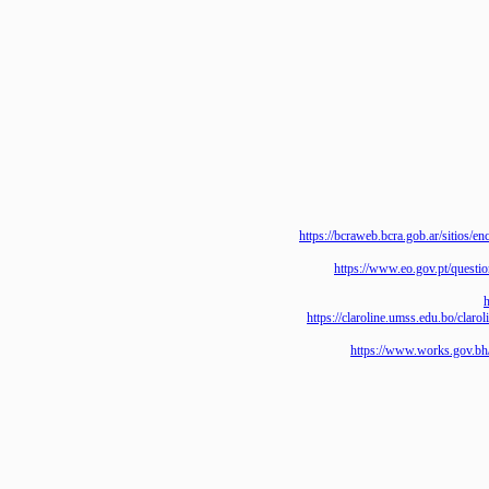
https://bcraweb.bcra.gob.ar/si
https://www.eo.gov.pt/que
https://claroline.umss.edu.b
https://www.works.go