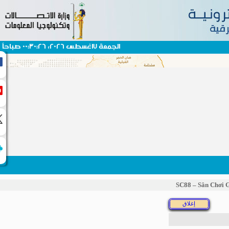
الجمعة 7اغسطس 2026، 00:30:26 صباحاً
SC88 – Sân Ch