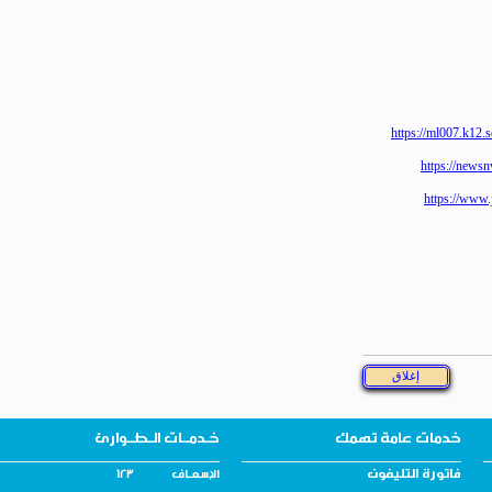
https://ml007
https://
https:/
خدمات عامة تهمك
خـدمــات الـطــوارئ
فاتورة التليفون
الإسـعــاف 123