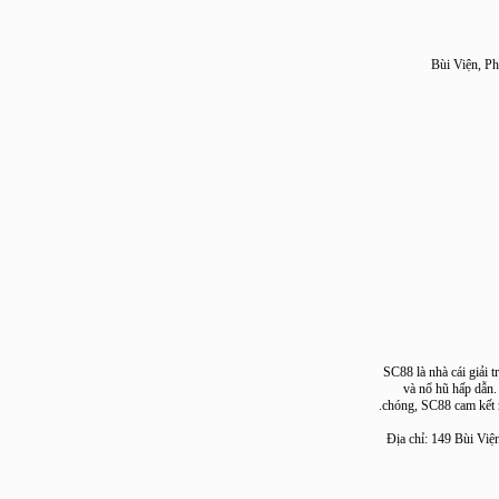
SC88 là nhà cái gi
và nổ hũ hấp d
chóng, SC88 cam k
Địa chỉ: 149 Bù