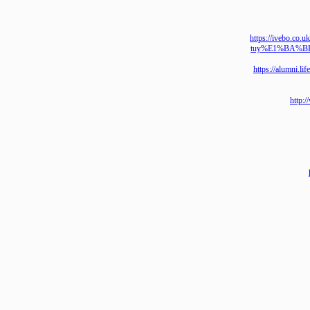
https://iveb
tuy%E1%BA%
https://alu
h