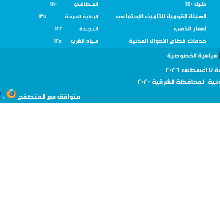
دليل 140
المــطافـي 180
الهيئة القومية للتأمين الإجتماعي
الرعاية الحرجة 137
أسعار الذهب
النـجــدة 122
خدمات قطاع الأحوال المدنية
مــياه الشرب 125
سية الخصوصية
نية لمحافظة
الشرقية 2020
،
متوافق مع المتصفح