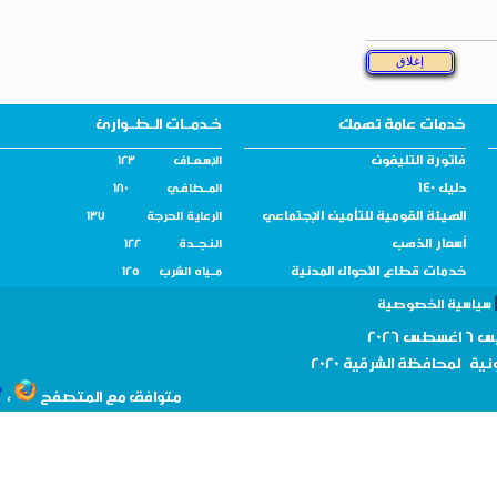
خدمات عامة تهمك
خـدمــات الـطــوارئ
فاتورة التليفون
الإسـعــاف 123
دليل 140
المــطافـي 180
الهيئة القومية للتأمين الإجتماعي
الرعاية الحرجة 137
أسعار الذهب
النـجــدة 122
خدمات قطاع الأحوال المدنية
مــياه الشرب 125
سية الخصوصية
نية لمحافظة
الشرقية 2020
،
متوافق مع المتصفح