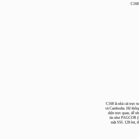
C
C168 là nhà cái tr
và Cambodia. Hệ th
diện trực quan, 
tín như PAGCOR
mật SSL 128-bi