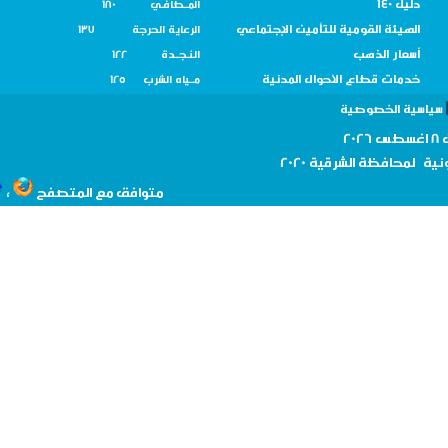
دليل 140
المــطافـي 180
الهيئة القومية للتأمين الإجتماعي
الرعاية الحرجة 137
أسعار الذهب
النـجــدة 122
خدمات قطاع الأحوال المدنية
مــياه الشرب 125
سية الخصوصية
نية لمحافظة
الشرقية 2020
،
متوافق مع المتصفح