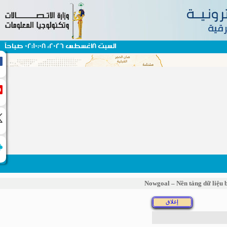
السبت 8اغسطس 2026، 02:10:08 صباحاً
Nowgoal – Nền tảng dữ liệ