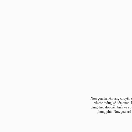
Nowgoal là nền tảng chuyê
và các thống kê liên q
dàng theo dõi diễn biến v
phong phú, Nowgoal 