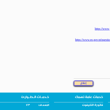
https:/
https://www.eo.gov.pt/que
خدمات عامة تهمك
خـدمــات الـطــوارئ
فاتورة التليفون
الإسـعــاف 123