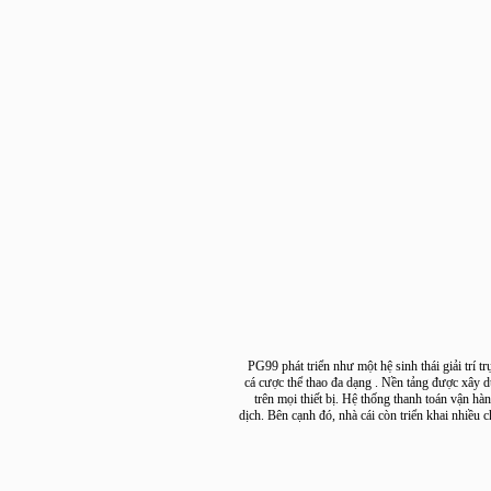
PG99 phát triển như một hệ sinh thái giải tr
cá cược thể thao đa dạng . Nền tảng được x
trên mọi thiết bị. Hệ thống thanh toán vậ
dịch. Bên cạnh đó, nhà cái còn triển khai n