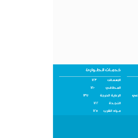
خـدمــات الـطــوارئ
الإسـعــاف 123
المــطافـي 180
اعي
الرعاية الحرجة 137
النـجــدة 122
مــياه الشرب 125