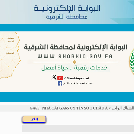
لشباك الواحد
>
GA65 | NHÀ CÁI GA65 UY TÍN SỐ 1 CHÂU Á