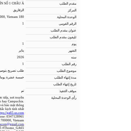
مقدم الطلب
ÍN SỐ 1 CHÂU Á
المركز
الزقازيق
الوحدة المحلية
180 Nguyễn Thị Búp, P, Tân Thới Hiệp, Hồ Chí Minh 700000, Vietnam
الرقم القومى
1
عنوان مقدم الطلب
تليفون مقدم الطلب
يوم
1
الشهر
يناير
سنه
2026
رقم الطلب
1
موضوع الطلب
طلب تصريح بتوصيل
مدة إنتهاء الطلب
خمسة عشرة يوما
تاريخ إنتهاء الطلب
موقف التنفيذ
تم
رأى الوحدة المحلية
 tiếp, nơi truyền
mo hay Campuchia.
 và bảo mật thông
ắc kịch tính nhất.
ttps://ga65.us.com/
one: 0347128961
h 700000, Vietnam
scom@gmail.com
A65 #Thomo_GA65