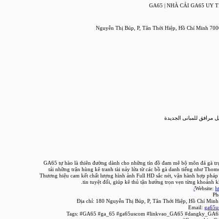
GA65 | NHÀ CÁI GA65 UY T
 مرافق للمبانى الجديدة
GA65 tự hào là thiên đường dành cho những tín đồ đam mê bộ môn đá gà trực
tải những trận hùng kê tranh tài nảy lửa từ các bồ gà danh tiếng như Tho
Thương hiệu cam kết chất lượng hình ảnh Full HD sắc nét, vận hành hợp pháp
tin tuyệt đối, giúp kê thủ tận hưởng trọn vẹn từng khoảnh kh
Website:
h
Ph
Địa chỉ: 180 Nguyễn Thị Búp, P, Tân Thới Hiệp, Hồ Chí Min
Email:
ga65u
Tags: #GA65 #ga_65 #ga65uscom #linkvao_GA65 #dangky_G