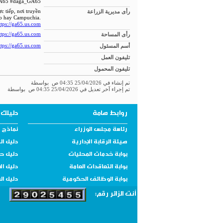
A65 #daga_GA65
رأى مديرية الزراعة
 tiếp, nơi truyền
mo hay Campuchia.
ttps://ga65.us.com/
رأى المساحة
ttps://ga65.us.com/
أسم المسئول
ttps://ga65.us.com/
تليفون العمل
تليفون المحمول
تم إنشاء في 25/04/2026 04:35 ص بواسطة
تم إجراء آخر تعديل في 25/04/2026 04:35 ص بواسطة
روابط هامة
دليلك 
رئاسة مجلس الوزراء
نماذج و
هيئة الرقابة الإدارية
دليل ال
بوابة خدمات المحليات
دليل ح
بوابة التعاقدات العامة
دليل ال
بوابة الوظائف الحكومية
دليل ال
أنت الزائر رقم: