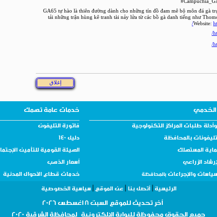
#Campuchia_G
GA65 tự hào là thiên đường dành cho những tín đồ đam mê bộ môn đá gà trực
tải những trận hùng kê tranh tài nảy lửa từ các bồ gà danh tiếng như Tho
Website:
h
h
h
الخدمي
خدمات عامة تهمك
أدلة طلبات المراكز التكنولوجية
فاتورة التليفون
تليفونات بالمحافظة
دليل 140
ماية المستهلك
الهيئة القومية للتأمين الإجتم
إرشاد الزراعي
أسعار الذهب
سياسات والإجراءات
خدمات قطاع الأحوال المدنية
بالمحافظة
|
|
|
الرئيسية
أتصل بنا
عن الموقع
سياسية الخصوصية
أ
خر تحديث للموقع
السبت 8 اغسطس 2026
جميع الحقوق
محفوظة
للبوابة الإلكترونية لمحافظة
الشرقية 2020