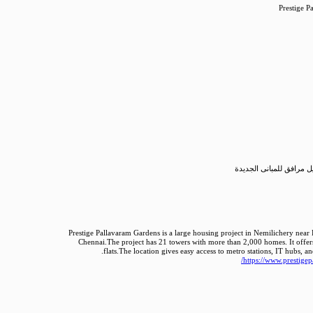
Prestige P
 مرافق للمبانى الجديدة
Prestige Pallavaram Gardens is a large housing project in Nemilichery near
Chennai.The project has 21 towers with more than 2,000 homes. It offe
flats.The location gives easy access to metro stations, IT hubs, a
https://www.prestigep