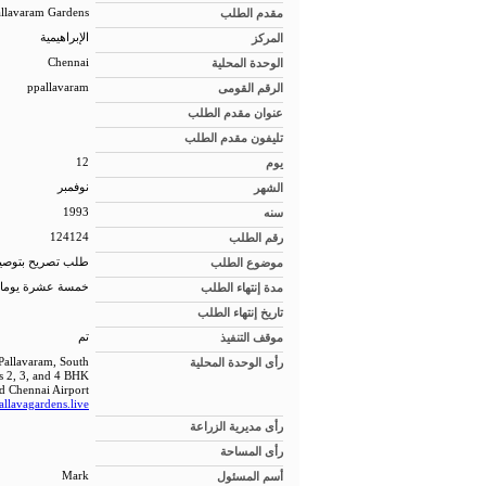
مقدم الطلب
allavaram Gardens
المركز
الإبراهيمية
الوحدة المحلية
Chennai
الرقم القومى
ppallavaram
عنوان مقدم الطلب
تليفون مقدم الطلب
يوم
12
الشهر
نوفمبر
سنه
1993
رقم الطلب
124124
موضوع الطلب
طلب تصريح بتوصيل
مدة إنتهاء الطلب
خمسة عشرة يوما
تاريخ إنتهاء الطلب
موقف التنفيذ
تم
رأى الوحدة المحلية
 Pallavaram, South
rs 2, 3, and 4 BHK
nd Chennai Airport.
allavagardens.live/
رأى مديرية الزراعة
رأى المساحة
أسم المسئول
Mark