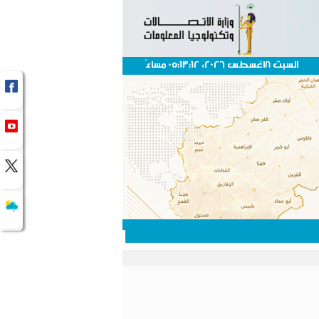
السبت 8اغسطس 2026، 05:13:12 مساءً