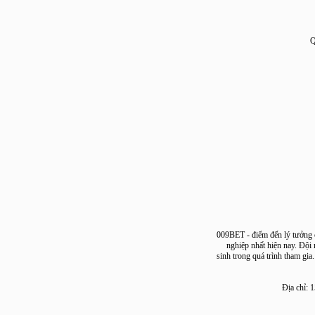
009BET - điểm đến lý tưở
nghiệp nhất hiện nay. 
sinh trong quá trình tham
Địa c