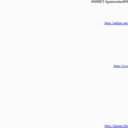
#009BET #giaitrionlin
https://admi
https
https://alu