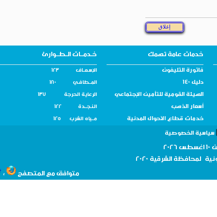
خدمات عامة تهمك
خـدمــات الـطــوارئ
فاتورة التليفون
الإسـعــاف 123
دليل 140
المــطافـي 180
الهيئة القومية للتأمين الإجتماعي
الرعاية الحرجة 137
أسعار الذهب
النـجــدة 122
خدمات قطاع الأحوال المدنية
مــياه الشرب 125
سية الخصوصية
نية لمحافظة
الشرقية 2020
،
متوافق مع المتصفح