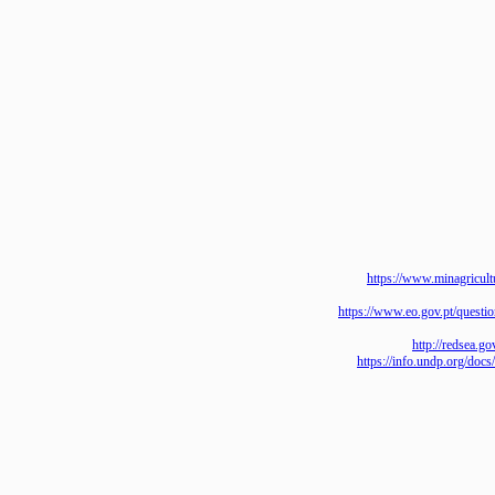
https://www.minagr
https://www.eo.gov.pt/que
http://red
https://info.undp.or