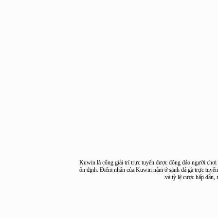
Kuwin là cổng giải trí trực tuyến được đông đảo người 
ổn định. Điểm nhấn của Kuwin nằm ở sảnh đá gà trực tu
và tỷ lệ cược hấp 