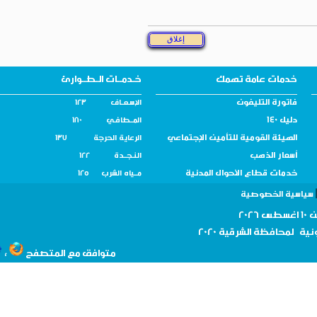
خدمات عامة تهمك
خـدمــات الـطــوارئ
فاتورة التليفون
الإسـعــاف 123
دليل 140
المــطافـي 180
الهيئة القومية للتأمين الإجتماعي
الرعاية الحرجة 137
أسعار الذهب
النـجــدة 122
خدمات قطاع الأحوال المدنية
مــياه الشرب 125
سية الخصوصية
نية لمحافظة
الشرقية 2020
،
متوافق مع المتصفح