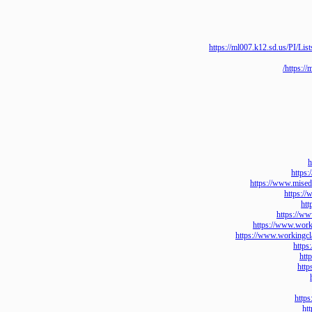
https://ml007.k12.sd.us
htt
h
https://www.m
htt
https:
https://www.
https://www.worki
h
h