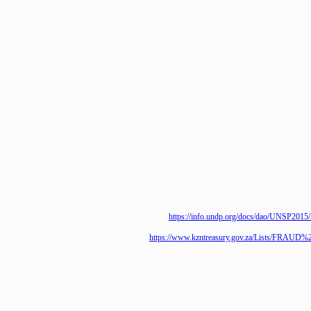
https://info.undp.org/docs/dao/UNSP2
https://www.kzntreasury.gov.za/Lis