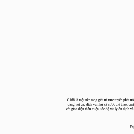
"C168 là một nền tảng giải trí trực tuyến 
dạng với các dịch vụ như cá cược thể thao, 
với giao diện thân thiện, tốc độ xử lý ổn đ