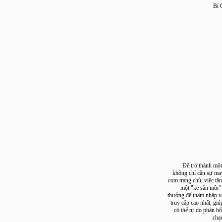
Để trở thàn
không chỉ cần s
com trang chủ, việ
một "kẻ săn 
thưởng để thâm nh
truy cập cao nhất
có thể tự do ph