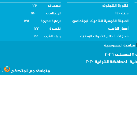
فاتورة التليفون
الإسـعــاف 123
دليل 140
المــطافـي 180
الهيئة القومية للتأمين الإجتماعي
الرعاية الحرجة 137
أسعار الذهب
النـجــدة 122
خدمات قطاع الأحوال المدنية
مــياه الشرب 125
سية الخصوصية
نية لمحافظة
الشرقية 2020
،
متوافق مع المتصفح