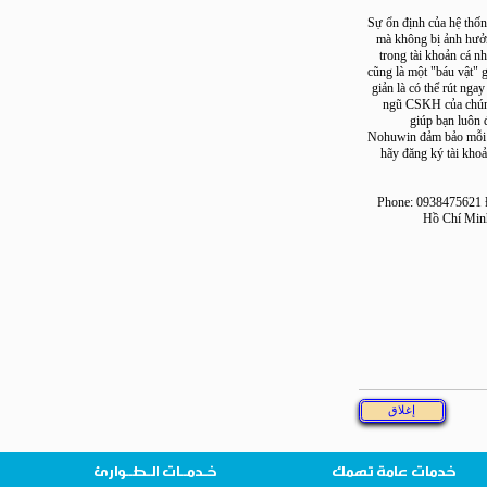
Sự ổn định của hệ 
mà không bị ảnh 
trong tài khoản 
cũng là một "báu v
giản là có thể rút
ngũ CSKH của ch
giúp bạn l
Nohuwin đảm bảo m
hãy đăng ký tài
Phone: 0938475
Hồ Chí 
خدمات عامة تهمك
خـدمــات الـطــوارئ