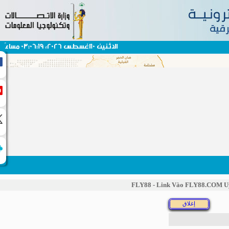
الاثنين 10اغسطس 2026، 03:06:19 مساءً
FLY88 - Link Vào FLY88.COM