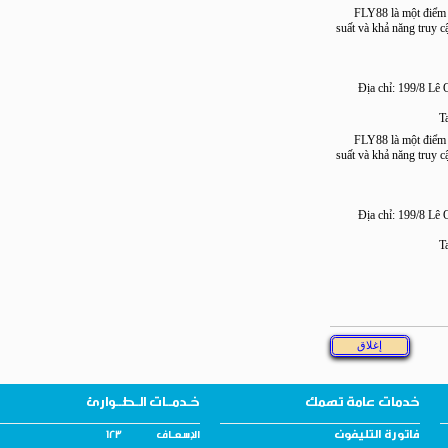
FLY88 là một đi
suất và khả năng tr
Địa chỉ: 199/
FLY88 là một đi
suất và khả năng tr
Địa chỉ: 199/
خدمات عامة تهمك
خـدمــات الـطــوارئ
فاتورة التليفون
الإسـعــاف 123