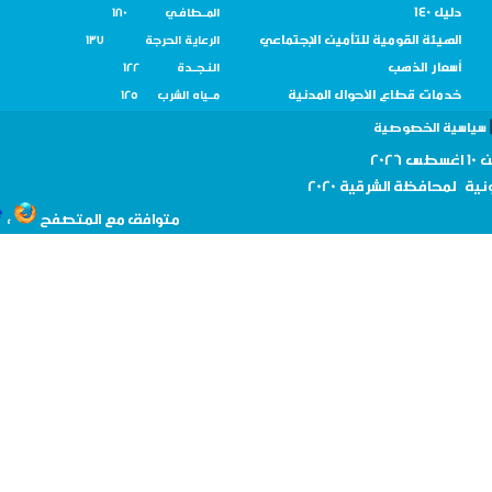
دليل 140
المــطافـي 180
الهيئة القومية للتأمين الإجتماعي
الرعاية الحرجة 137
أسعار الذهب
النـجــدة 122
خدمات قطاع الأحوال المدنية
مــياه الشرب 125
سية الخصوصية
نية لمحافظة
الشرقية 2020
،
متوافق مع المتصفح