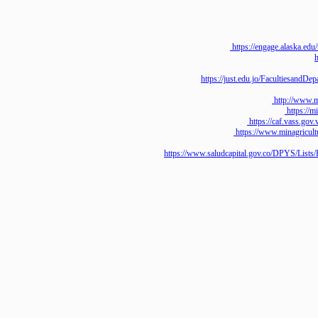
https://engage.ala
https://just.edu.jo/Facultie
http://w
http
https://caf.va
https://www.minagr
https://www.saludcapital.gov.co/DPYS/