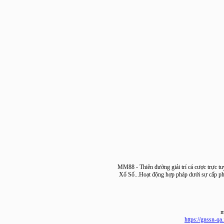
MM88 - Thiên đường giải trí cá cược tr
Xổ Số...Hoạt động hợp pháp dưới sự cấ
https://gns