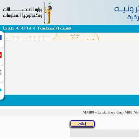
السبت 8اغسطس 2026، 04:01:18 صباحاً
MM88 - Link Truy Cập M88 