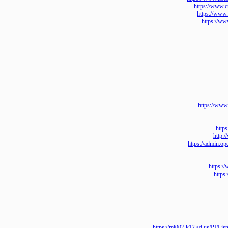
https://w
https://
https:
https:/
h
https://adm
htt
h
https://ml007.k12.sd.us