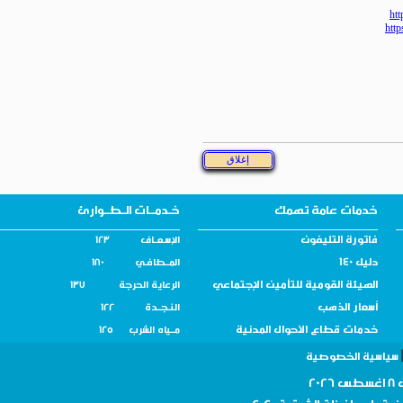
خدمات عامة تهمك
خـدمــات الـطــوارئ
فاتورة التليفون
الإسـعــاف 123
دليل 140
المــطافـي 180
الهيئة القومية للتأمين الإجتماعي
الرعاية الحرجة 137
أسعار الذهب
النـجــدة 122
خدمات قطاع الأحوال المدنية
مــياه الشرب 125
سية الخصوصية