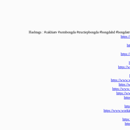
Hashtags : #cakhiatv #xembongda #tructiepbongda #bongdahd #bon
ht
ht
http
https://w
htt
https://
https
https://www.wo
h