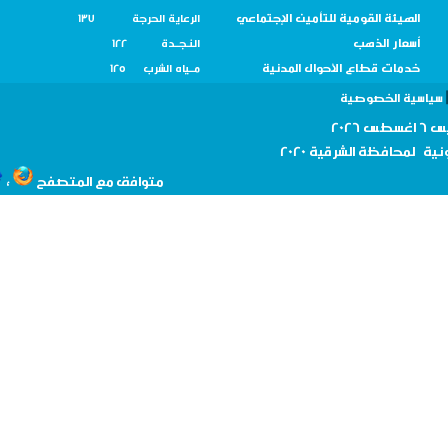
الهيئة القومية للتأمين الإجتماعي
الرعاية الحرجة 137
أسعار الذهب
النـجــدة 122
خدمات قطاع الأحوال المدنية
مــياه الشرب 125
سية الخصوصية
نية لمحافظة
الشرقية 2020
،
متوافق مع المتصفح