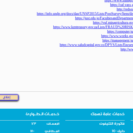
https://www.mi
https://ca
http:/
https://info.undp.org/docs/dao/UNSP2015/Lists/PostSurvey/
https://just.edu.jo/FacultiesandD
https://vuf.minagricu
https://www.kzntreasury.gov.za/Lists/FRA
https://comp
https://www.work
https://managem
https://www.saludcapital.gov.co/DPYS/Lists
http
خدمات عامة تهمك
خـدمــات الـطــوارئ
فاتورة التليفون
الإسـعــاف 123
دليل 140
المــطافـي 180