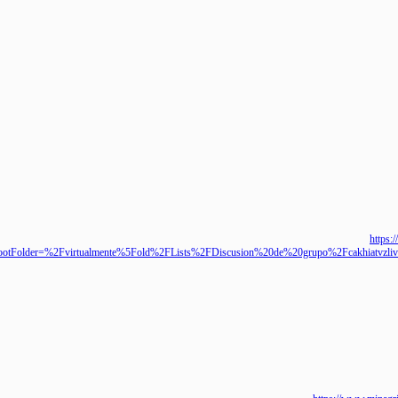
ht
RootFolder=%2Fvirtualmente%5Fold%2FLists%2FDiscusion%20de%20grupo%2Fcakh