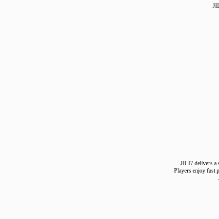
JILI7 delive
Players enjoy f