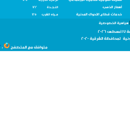
الهيئة القومية للتأمين الإجتماعي
الرعاية الحرجة 137
أسعار الذهب
النـجــدة 122
خدمات قطاع الأحوال المدنية
مــياه الشرب 125
سية الخصوصية
نية لمحافظة
الشرقية 2020
،
متوافق مع المتصفح