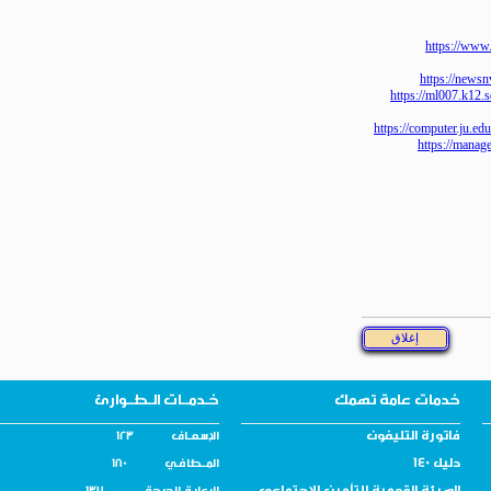
https:/
https://
https://ml007
https://computer
https://
خدمات عامة تهمك
خـدمــات الـطــوارئ
فاتورة التليفون
الإسـعــاف 123
دليل 140
المــطافـي 180