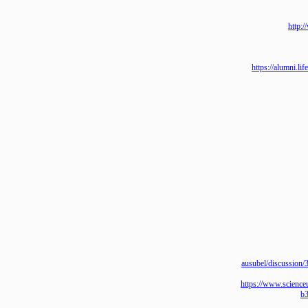
h
https://alu
ausubel/discus
https://www.sci