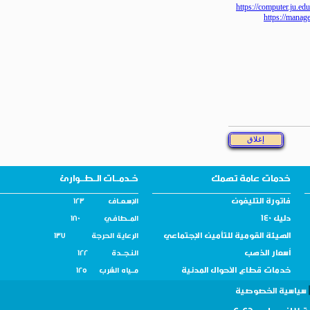
https://computer
https://
خدمات عامة تهمك
خـدمــات الـطــوارئ
فاتورة التليفون
الإسـعــاف 123
دليل 140
المــطافـي 180
الهيئة القومية للتأمين الإجتماعي
الرعاية الحرجة 137
أسعار الذهب
النـجــدة 122
خدمات قطاع الأحوال المدنية
مــياه الشرب 125
سية الخصوصية