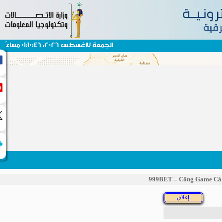
الجمعة 7اغسطس 2026، 01:10:46 مساءً
999BET – Cổng Game 