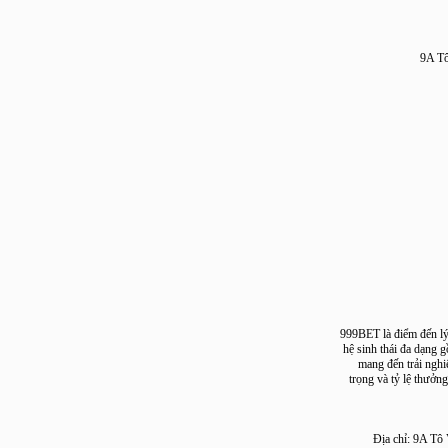
9
999BET là điểm đến
hệ sinh thái đa d
mang đến trải 
trọng và tỷ lệ t