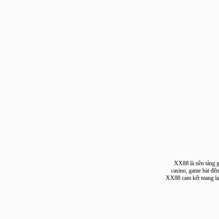
XX88 là nền tản
casino, game bài
XX88 cam kết mang 