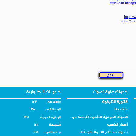
https://vuf.m
htt
https:
خدمات عامة تهمك
خـدمــات الـطــوارئ
فاتورة التليفون
الإسـعــاف 123
دليل 140
المــطافـي 180
الهيئة القومية للتأمين الإجتماعي
الرعاية الحرجة 137
أسعار الذهب
النـجــدة 122
خدمات قطاع الأحوال المدنية
مــياه الشرب 125