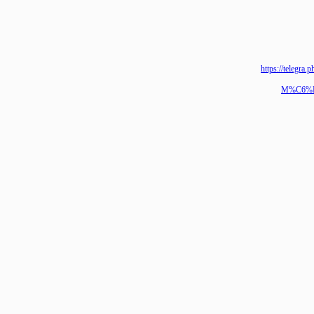
https://
M%C