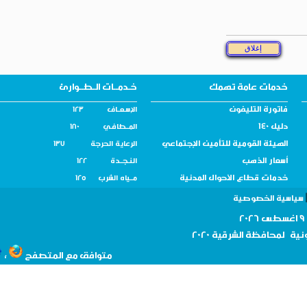
خدمات عامة تهمك
خـدمــات الـطــوارئ
فاتورة التليفون
الإسـعــاف 123
دليل 140
المــطافـي 180
الهيئة القومية للتأمين الإجتماعي
الرعاية الحرجة 137
أسعار الذهب
النـجــدة 122
خدمات قطاع الأحوال المدنية
مــياه الشرب 125
سية الخصوصية
نية لمحافظة
الشرقية 2020
،
متوافق مع المتصفح