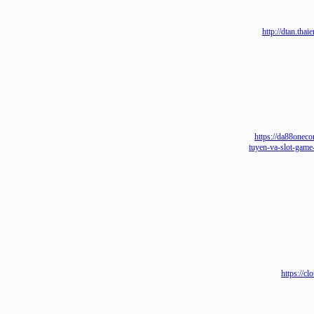
http://dta
https://da88
tuyen-va-slot-
https