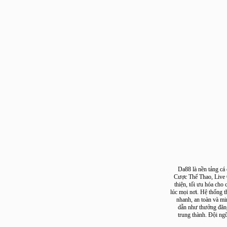
Da88 là nền tảng
Cược Thể Thao, L
thiện, tối ưu hóa
lúc mọi nơi. Hệ thố
nhanh, an toàn 
dẫn như thưởng 
trung thành. Độ