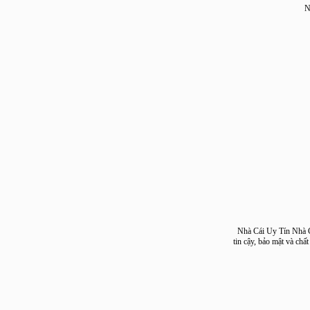
Nhà Cái Uy Tín Nh
tin cậy, bảo mật và