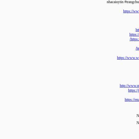
https:
ht
h
https://ww
http://w
htt
https