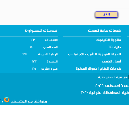
خدمات عامة تهمك
خـدمــات الـطــوارئ
فاتورة التليفون
الإسـعــاف 123
دليل 140
المــطافـي 180
الهيئة القومية للتأمين الإجتماعي
الرعاية الحرجة 137
أسعار الذهب
النـجــدة 122
خدمات قطاع الأحوال المدنية
مــياه الشرب 125
سية الخصوصية
نية لمحافظة
الشرقية 2020
،
متوافق مع المتصفح