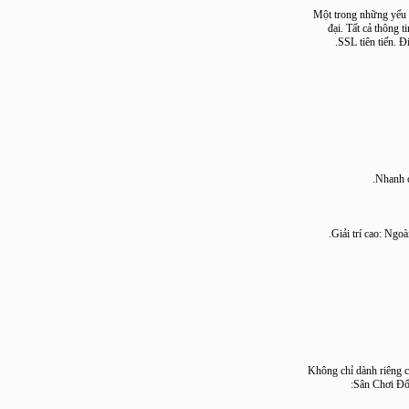
Một trong những 
đại. Tất cả th
SSL tiên tiế
Nha
Giải trí cao:
Không chỉ dành ri
Sân Chơ