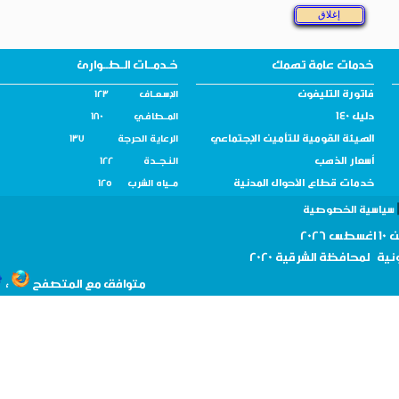
خدمات عامة تهمك
خـدمــات الـطــوارئ
فاتورة التليفون
الإسـعــاف 123
دليل 140
المــطافـي 180
الهيئة القومية للتأمين الإجتماعي
الرعاية الحرجة 137
أسعار الذهب
النـجــدة 122
خدمات قطاع الأحوال المدنية
مــياه الشرب 125
سية الخصوصية
نية لمحافظة
الشرقية 2020
،
متوافق مع المتصفح