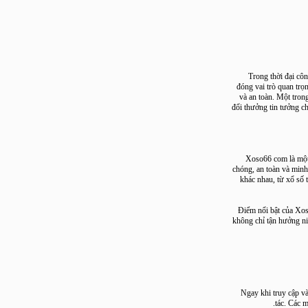
Trong thời đại
đóng vai trò quan
và an toàn. Một 
đổi thưởng tin tưở
Xoso66 com là 
chóng, an toàn và 
khác nhau, từ xổ
Điểm nổi bật của
không chỉ tận hưở
Ngay khi truy cậ
tác. 