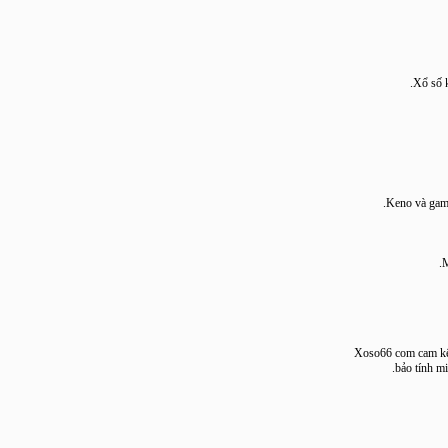
Xổ 
Keno và 
Xoso66 com cam
bảo tín