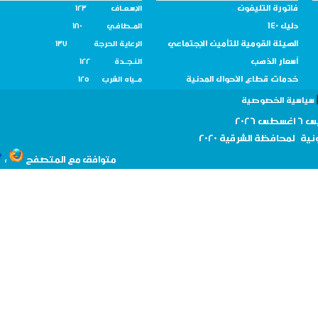
فاتورة التليفون
الإسـعــاف 123
دليل 140
المــطافـي 180
الهيئة القومية للتأمين الإجتماعي
الرعاية الحرجة 137
أسعار الذهب
النـجــدة 122
خدمات قطاع الأحوال المدنية
مــياه الشرب 125
سية الخصوصية
نية لمحافظة
الشرقية 2020
،
متوافق مع المتصفح