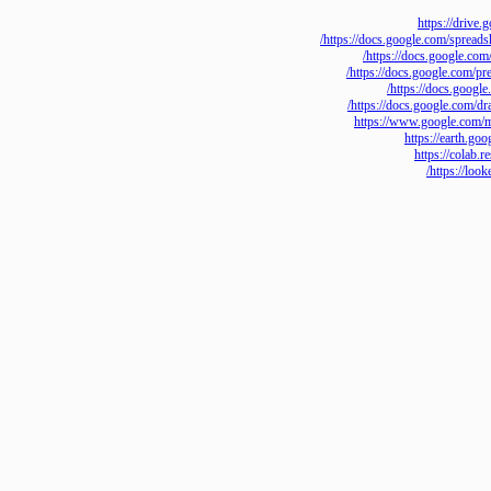
https://
https://docs.google.co
https://docs.goo
https://docs.google
https://docs
https://docs.googl
https://www.google
https://ear
https://
https:/