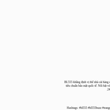
BL555 khẳng định vị thế nhà cái hà
tiêu chuẩn bảo mật quốc tế. Nổi b
Hashtags: #bl555 #bl555buzz #