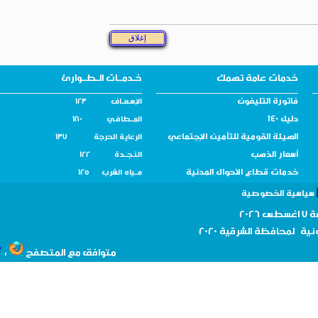
خدمات عامة تهمك
خـدمــات الـطــوارئ
فاتورة التليفون
الإسـعــاف 123
دليل 140
المــطافـي 180
الهيئة القومية للتأمين الإجتماعي
الرعاية الحرجة 137
أسعار الذهب
النـجــدة 122
خدمات قطاع الأحوال المدنية
مــياه الشرب 125
سية الخصوصية
نية لمحافظة
الشرقية 2020
،
متوافق مع المتصفح