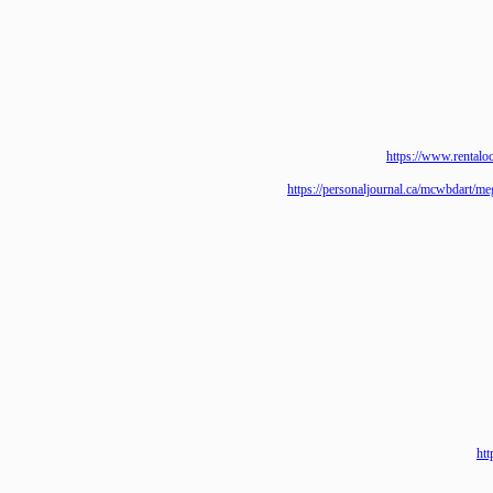
https://www.re
https://personaljournal.ca/mcwbdar