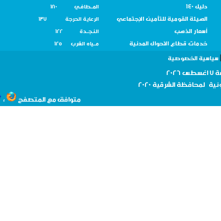
دليل 140
المــطافـي 180
الهيئة القومية للتأمين الإجتماعي
الرعاية الحرجة 137
أسعار الذهب
النـجــدة 122
خدمات قطاع الأحوال المدنية
مــياه الشرب 125
سية الخصوصية
نية لمحافظة
الشرقية 2020
،
متوافق مع المتصفح