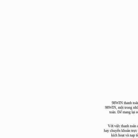
98WIN thanh 
98WIN, một trong 
toán. Để mang l
Với việc thanh t
hay chuyển khoản t
kích hoạt và n