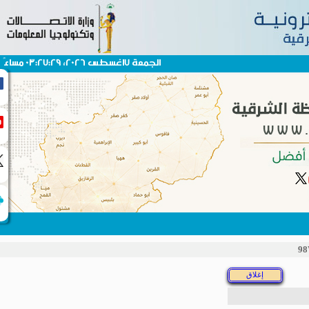
الجمعة 7اغسطس 2026، 03:27:29 مساءً