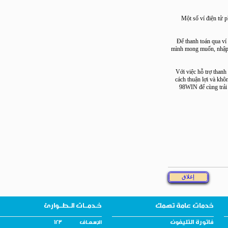
Một số ví điện
Để thanh toán qu
mình mong muốn, nh
Với việc hỗ trợ t
cách thuận lợi và
98WIN để cùng t
خدمات عامة تهمك
خـدمــات الـطــوارئ
فاتورة التليفون
الإسـعــاف 123