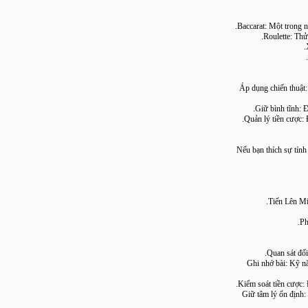
Baccarat: Một tro
Roulette:
💡 Áp dụng chiến
Nếu bạn thích sự 
🧠 Ghi nhớ bài
🎭 Giữ tâm lý ổn