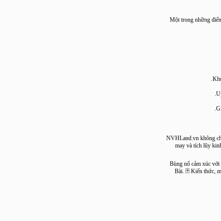
Một trong những 
NVHLand.vn không c
may và tích lũ
Bùng nổ cảm xúc
Bài. 🃏 Kiến th