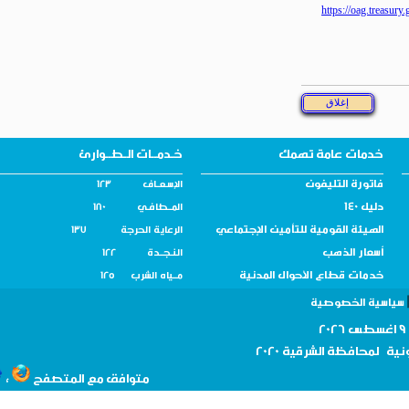
https://oag.tr
خدمات عامة تهمك
خـدمــات الـطــوارئ
فاتورة التليفون
الإسـعــاف 123
دليل 140
المــطافـي 180
الهيئة القومية للتأمين الإجتماعي
الرعاية الحرجة 137
أسعار الذهب
النـجــدة 122
خدمات قطاع الأحوال المدنية
مــياه الشرب 125
سية الخصوصية
نية لمحافظة
الشرقية 2020
،
متوافق مع المتصفح