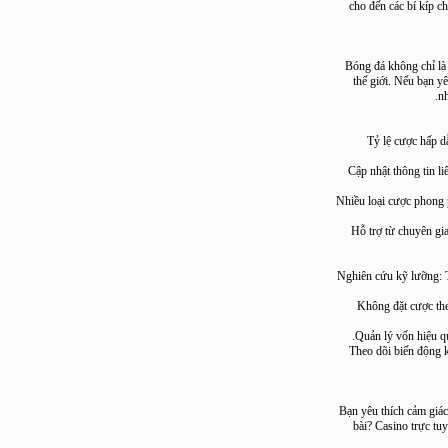
cho đến các bí 
Bóng đá không ch
thế giới. Nếu b
Tỷ lệ cược h
Cập nhật thông ti
Nhiều loại cược pho
Hỗ trợ từ chuyê
✅ Nghiên cứu kỹ lư
✅ Không đặt cư
✅ Theo dõi biến 
Bạn yêu thích cảm 
bài? Casino tr