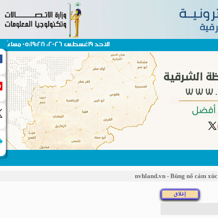
الاحد 9اغسطس 2026، 05:19:28 مساءً
nvhland.vn - Bùng nổ cảm xú