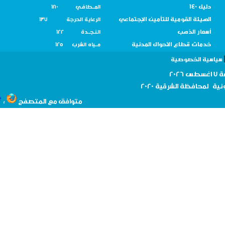
دليل 140
المــطافـي 180
الهيئة القومية للتأمين الإجتماعي
الرعاية الحرجة 137
أسعار الذهب
النـجــدة 122
خدمات قطاع الأحوال المدنية
مــياه الشرب 125
سية الخصوصية
نية لمحافظة
الشرقية 2020
،
متوافق مع المتصفح