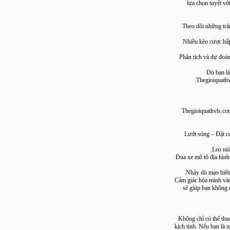
lựa chọn tuyệ
Theo dõi những
Nhiều kèo cược
Phân tích và dự 
Dù bạ
Thegioiqu
Thegioiquathvl
Lướt sóng – Đặ
Leo
Đua xe mô tô địa 
Nhảy dù mạo h
Cảm giác hòa mình
sẽ giúp bạn kh
Không chỉ có thể
kịch tính. Nếu bạ