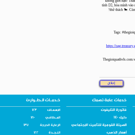
không giới hạn!
tính 🏄‍♂️, hòa mì
thử thách 🐎.
Tags: #th
https://oag.tr
Thegioiquathvls.
خدمات عامة تهمك
خـدمــات الـطــوارئ
فاتورة التليفون
الإسـعــاف 123
دليل 140
المــطافـي 180
الهيئة القومية للتأمين الإجتماعي
الرعاية الحرجة 137
أسعار الذهب
النـجــدة 122