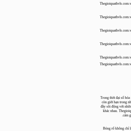
Thegioiquathvls.
Thegioiquathvls.
Thegioiquathvls.
Thegioiquathvls.
Thegioiquathvls.
Thegioiquathvls.
Trong thời đại số
còn giới hạn tro
đầy sôi động với 
khác nhau. Theg
c
Bóng rổ không c