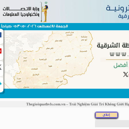
الجمعة 7اغسطس 2026، 05:30:50 صباحاً
Thegioiquathvls.com.vn – Trải Nghiệm Giải Trí Không Gi