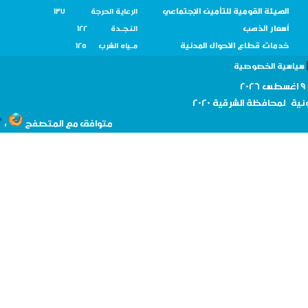
الهيئة القومية للتأمين الإجتماعي
الرعاية الحرجة 137
أسعار الذهب
النـجــدة 122
خدمات قطاع الأحوال المدنية
مــياه الشرب 125
سية الخصوصية
نية لمحافظة
الشرقية 2020
،
متوافق مع المتصفح