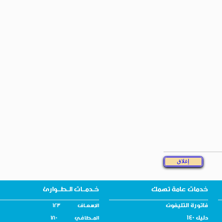
خدمات عامة تهمك
خـدمــات الـطــوارئ
فاتورة التليفون
الإسـعــاف 123
دليل 140
المــطافـي 180