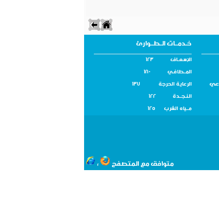
خـدمــات الـطــوارئ
الإسـعــاف 123
المــطافـي 180
اعي
الرعاية الحرجة 137
النـجــدة 122
مــياه الشرب 125
متوافق مع المتصفح
،