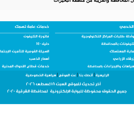
ل المحافظة والقريبة من منطقة البحيرات
الخدمي
خدمات عامة تهمك
أدلة طلبات المراكز التكنولوجية
فاتورة التليفون
تليفونات بالمحافظة
دليل 140
ماية المستهلك
الهيئة القومية للتأمين الإجتم
إرشاد الزراعي
أسعار الذهب
سياسات والإجراءات
خدمات قطاع الأحوال المدنية
بالمحافظة
|
|
|
الرئيسية
أتصل بنا
عن الموقع
سياسية الخصوصية
أ
خر تحديث للموقع
السبت 8 اغسطس 2026
جميع الحقوق
محفوظة
للبوابة الإلكترونية لمحافظة
الشرقية 2020