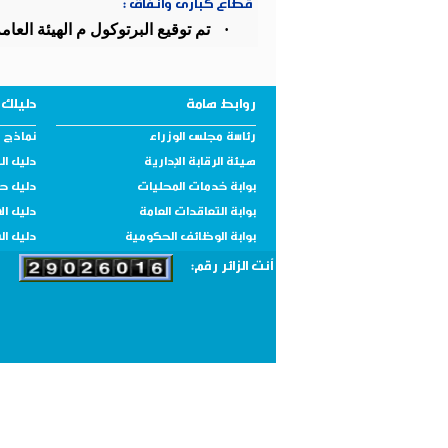
قطاع كبارى وانفاق :
·
تم توقيع البرتوكول م الهيئة العا
روابط هامة
دليلك 
رئاسة مجلس الوزراء
نماذج و
هيئة الرقابة الإدارية
دليل ال
بوابة خدمات المحليات
دليل ح
بوابة التعاقدات العامة
دليل ال
بوابة الوظائف الحكومية
دليل ال
أنت الزائر رقم: