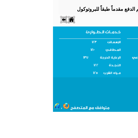
الدفع مقدماً طبقاً للبروتوكول
خـدمــات الـطــوارئ
الإسـعــاف 123
المــطافـي 180
اعي
الرعاية الحرجة 137
النـجــدة 122
مــياه الشرب 125
متوافق مع المتصفح
،