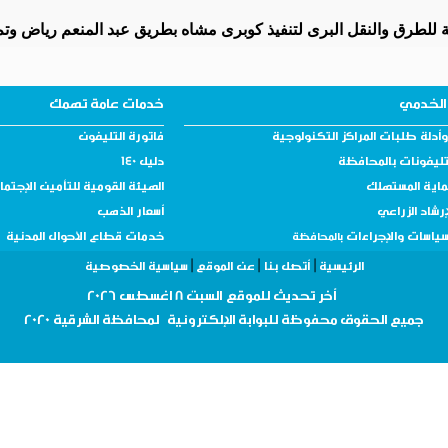
مة للطرق والنقل البرى لتنفيذ كوبرى مشاه بطريق عبد المنعم رياض وتم 
الخدمي
خدمات عامة تهمك
أدلة طلبات المراكز التكنولوجية
فاتورة التليفون
تليفونات بالمحافظة
دليل 140
ماية المستهلك
الهيئة القومية للتأمين الإجتم
إرشاد الزراعي
أسعار الذهب
سياسات والإجراءات
خدمات قطاع الأحوال المدنية
بالمحافظة
|
|
|
الرئيسية
أتصل بنا
عن الموقع
سياسية الخصوصية
أ
خر تحديث للموقع
السبت 8 اغسطس 2026
جميع الحقوق
محفوظة
للبوابة الإلكترونية لمحافظة
الشرقية 2020