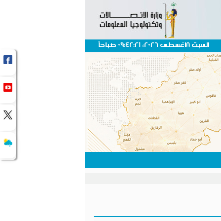
السبت 8اغسطس 2026، 09:42:21 صباحاً