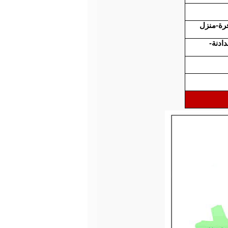
فرة-منزل
دادنة-