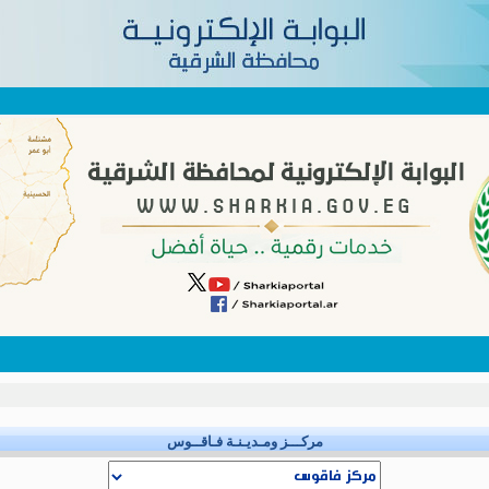
مركـــز ومـديـنـة فـاقــوس