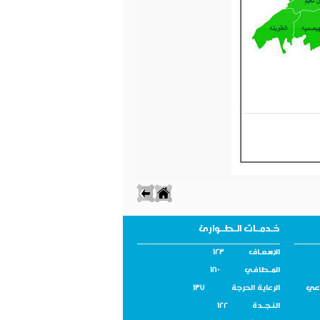
خـدمــات الـطــوارئ
الإسـعــاف 123
المــطافـي 180
اعي
الرعاية الحرجة 137
النـجــدة 122