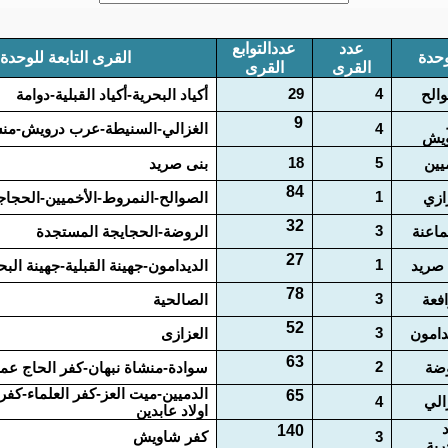
عدد
عددالتوابع
حدة
القرى التابعة للوحدة
القرى
القرى
29
4
الح
أكياد البحرية-أكياد القبلية-دوامة
9
4
الغزالي-السنيطة-عرب درويش-من
يش
18
5
يين
بنى صريد
84
1
ازي
الصوالح-النمروط-الأخميين-الحجاجي
32
3
اعنة
الروضة-الحجايجة المستجدة
27
1
صريد
الديدامون-جهينة القبلية-جهينة البح
78
3
افعة
الصالحية
52
3
دامون
العزازى
63
2
وضة
سوادة-منشاة نبهان-كفر الحاج عم
الدميين-ميت العز-كفر العلماء-كفر
65
الي
4
اولاد عابدين
د
140
3
كفر شاويش
رية