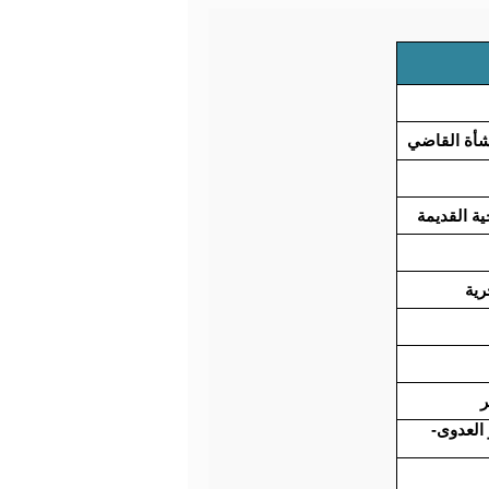
شأة القاضي
ة القديمة
رية
ر
 العدوى-