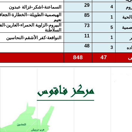
29
4
روم
السماعنة-اشكر-غزالة عبدون
الهيصمية-الطويلة--الخطارة-الجعا
85
لحية
1
نعيم
البيروم-الزاوية الحمراء-العارين-الف
73
صمية
5
السلاطنة
11
1
ر
النوافعة-كفر الأشقم-النحاسين
48
3
ده
ى
47
848