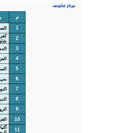
مركز فاقوس
م
و
1
الصو
كفر
2
شاو
3
الدم
4
العز
5
السم
6
بني 
7
النو
8
الدي
9
الر
10
الغز
أكيا
11
البح