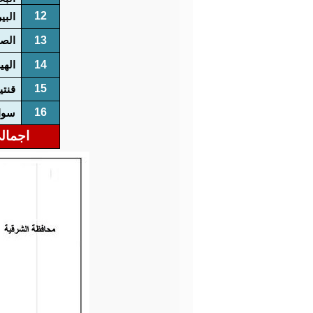
12
البي
13
الصا
14
الهي
15
قنتي
16
سوا
اجمال